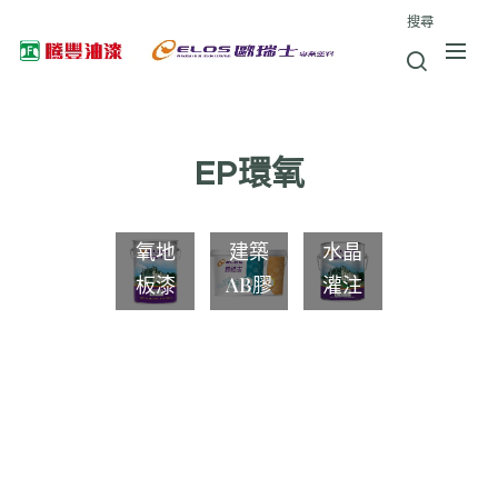
搜尋
EP歐
EP-
EP環氧
瑞士
31-A
EP環
專業
環氧
氧地
建築
水晶
板漆
AB膠
灌注