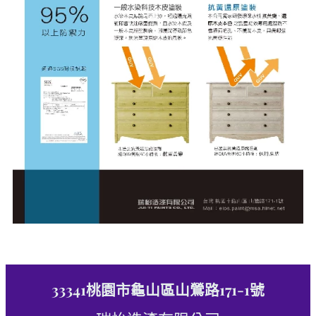
33341桃園市龜山區山鶯路171-1號